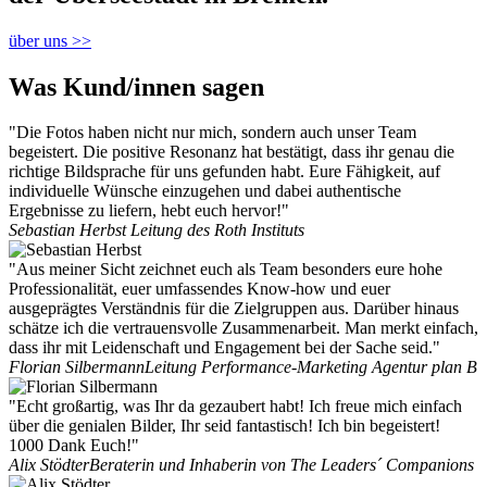
über uns >>
Was Kund/innen sagen
"Die Fotos haben nicht nur mich, sondern auch unser Team
begeistert. Die positive Resonanz hat bestätigt, dass ihr genau die
richtige Bildsprache für uns gefunden habt. Eure Fähigkeit, auf
individuelle Wünsche einzugehen und dabei authentische
Ergebnisse zu liefern, hebt euch hervor!"
Sebastian Herbst
Leitung des Roth Instituts
"Aus meiner Sicht zeichnet euch als Team besonders eure hohe
Professionalität, euer umfassendes Know-how und euer
ausgeprägtes Verständnis für die Zielgruppen aus. Darüber hinaus
schätze ich die vertrauensvolle Zusammenarbeit. Man merkt einfach,
dass ihr mit Leidenschaft und Engagement bei der Sache seid."
Florian Silbermann
Leitung Performance-Marketing Agentur plan B
"Echt großartig, was Ihr da gezaubert habt! Ich freue mich einfach
über die genialen Bilder, Ihr seid fantastisch! Ich bin begeistert!
1000 Dank Euch!"
Alix Stödter
Beraterin und Inhaberin von The Leaders´ Companions