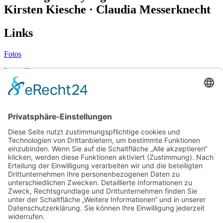
Kirsten Kiesche · Claudia Messerknecht
Links
Fotos
Imagefilm
Beratung
About
Kontakt
Rechtliches
Impressum
Datenschutz
© 2026 –
sagmalspaghetti