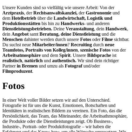
Unsere Kunden sind so vielfältig wie unsere Arbeit: Von der
Arztpraxis
, der
Rechtsanwaltskanzlei,
der
Gastronomie
und
dem
Hotelbetrieb
über die
Landwirtschaft, Logistik und
Produktionsstätten
bis hin zu
Handwerks-
und anderen
Dienstleistungsbetrieben.
Deine
Veranstaltung
, dein
Handwerk
,
dein
Angebot
samt
Beratung, deine Dienstleistung
und die
Menschen
dahinter werden durch unsere
Fotos
oder
Filme
sichtbar.
Du suchst neue
Mitarbeiter/innen
?
Recruiting
durch
neue
Teamfotos,
Portraits von Kolleg/innen
,
szenische Fotos
von der
Arbeitsatmosphäre
und dem
Spirit
. Unsere
Bildsprache
ist
realistisch
,
natürlich
und
authentisch.
Wir sind dein richtiger
Partner
in Bremen
und umzu als
Fotograf
und/oder
Filmproduzent
.
Fotos
In einer Welt voller Bilder setzen wir auf den Unterschied.
Fotografie ist für uns die Kunst, Emotionen, Botschaften und
Identitäten in realistischen Bildern zu vereinen. Ein Foto, das die
Persönlichkeit, das Team, das Miteinander, die Arbeitsathmosphäre,
die Produkte oder die Dienstleistungen zeigt. Ob Business-,
Industrie-, Portrait- oder Produktfotografie – wir haben die
Erfahrung und das Know-how, um alle Wünsche umzusetzen. Wir