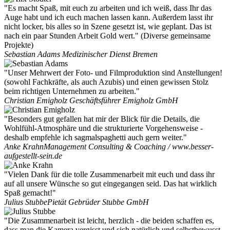
"Es macht Spaß, mit euch zu arbeiten und ich weiß, dass Ihr das
Auge habt und ich euch machen lassen kann. Außerdem lasst ihr
nicht locker, bis alles so in Szene gesetzt ist, wie geplant. Das ist
nach ein paar Stunden Arbeit Gold wert." (Diverse gemeinsame
Projekte)
Sebastian Adams
Medizinischer Dienst Bremen
"Unser Mehrwert der Foto- und Filmproduktion sind Anstellungen!
(sowohl Fachkräfte, als auch Azubis) und einen gewissen Stolz
beim richtigen Unternehmen zu arbeiten."
Christian Emigholz
Geschäftsführer Emigholz GmbH
"Besonders gut gefallen hat mir der Blick für die Details, die
Wohlfühl-Atmosphäre und die strukturierte Vorgehensweise -
deshalb empfehle ich sagmalspaghetti auch gern weiter."
Anke Krahn
Management Consulting & Coaching / www.besser-
aufgestellt-sein.de
"Vielen Dank für die tolle Zusammenarbeit mit euch und dass ihr
auf all unsere Wünsche so gut eingegangen seid. Das hat wirklich
Spaß gemacht!"
Julius Stubbe
Pietät Gebrüder Stubbe GmbH
"Die Zusammenarbeit ist leicht, herzlich - die beiden schaffen es,
dass man die Kamera vergisst und sich natürlich und selbstbewusst