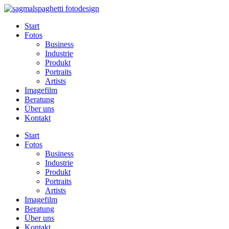
Z
u
Start
m
Fotos
I
Business
n
Industrie
h
Produkt
a
Portraits
l
Artists
t
Imagefilm
s
Beratung
p
Über uns
r
Kontakt
i
n
Start
g
Fotos
e
Business
n
Industrie
Produkt
Portraits
Artists
Imagefilm
Beratung
Über uns
Kontakt