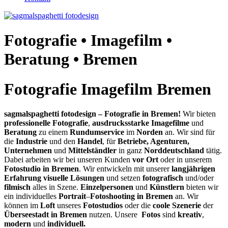
Fotografie • Imagefilm •
Beratung • Bremen
Fotografie Imagefilm Bremen
sagmalspaghetti
fotodesign – Fotografie in Bremen!
Wir bieten
professionelle Fotografie
,
ausdrucksstarke Imagefilme
und
Beratung
zu einem
Rundumservice
im
Norden
an. Wir sind für
die
Industrie
und den
Handel
, für
Betriebe,
Agenturen
,
Unternehmen
und
Mittelständler
in ganz
Norddeutschland
tätig.
Dabei arbeiten wir bei unseren Kunden
vor Ort
oder in unserem
Fotos
tudio in Bremen
. Wir entwickeln mit unserer
langjährigen
Erfahrung
visuelle Lösungen
und setzen
fotografisch
und/oder
filmisch
alles in Szene.
Einzelpersonen
und
Künstlern
bieten wir
ein individuelles
Portrait
–
Fotoshooting in Bremen
an. Wir
können im
Loft
unseres
Fotostudios
oder die
coole Szenerie
der
Überseestadt in Bremen
nutzen. Unsere
Fotos
sind
kreativ
,
modern
und
individuell.